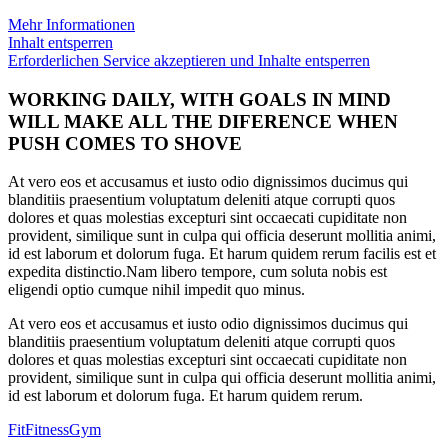
Mehr Informationen
Inhalt entsperren
Erforderlichen Service akzeptieren und Inhalte entsperren
WORKING DAILY, WITH GOALS IN MIND
WILL MAKE ALL THE DIFERENCE WHEN
PUSH COMES TO SHOVE
At vero eos et accusamus et iusto odio dignissimos ducimus qui
blanditiis praesentium voluptatum deleniti atque corrupti quos
dolores et quas molestias excepturi sint occaecati cupiditate non
provident, similique sunt in culpa qui officia deserunt mollitia animi,
id est laborum et dolorum fuga. Et harum quidem rerum facilis est et
expedita distinctio.Nam libero tempore, cum soluta nobis est
eligendi optio cumque nihil impedit quo minus.
At vero eos et accusamus et iusto odio dignissimos ducimus qui
blanditiis praesentium voluptatum deleniti atque corrupti quos
dolores et quas molestias excepturi sint occaecati cupiditate non
provident, similique sunt in culpa qui officia deserunt mollitia animi,
id est laborum et dolorum fuga. Et harum quidem rerum.
Fit
Fitness
Gym