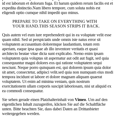
id est laborum et dolorum fuga. Et harum quidem rerum facilis est et
expedita distinctio.Nam libero tempore, cum soluta nobis est
eligendi optio cumque nihil impedit quo minus.
PREPARE TO TAKE ON EVERYTHING WITH
YOUR HAND.THIS SEASON STRIPS IT BACK.
Quis autem vel eum iure reprehenderit qui in ea voluptate velit esse
quam nihil. Sed ut perspiciatis unde omnis iste natus error sit
voluptatem accusantium doloremque laudantium, totam rem
aperiam, eaque ipsa quae ab illo inventore veritatis et quasi
architecto beatae vitae dicta sunt explicabo. Nemo enim ipsam
voluptatem quia voluptas sit aspernatur aut odit aut fugit, sed quia
consequuntur magni dolores eos qui ratione voluptatem sequi
nesciunt. Neque porro quisquam est, qui dolorem ipsum quia dolor
sit amet, consectetur, adipisci velit.sed quia non numquam eius modi
tempora incidunt ut labore et dolore magnam aliquam quaerat
voluptatem. Ut enim ad minima veniam, quis nostrum
exercitationem ullam corporis suscipit laboriosam, nisi ut aliquid ex
ea commodi consequatur.
Sie sehen gerade einen Platzhalterinhalt von
Vimeo
. Um auf den
eigentlichen Inhalt zuzugreifen, klicken Sie auf die Schaltfläche
unten. Bitte beachten Sie, dass dabei Daten an Drittanbieter
weitergegeben werden.