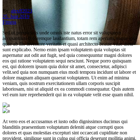
By:
alexff2023
25. Juni 2019
Fitness
Sed ut perspiciatis unde omnis iste natus error sit voluptatem
accusantium doloremque laudantium, totam rem aperiam, eaque ipsa
quae ab illo inventore veritatis et quasi architecto beatae vitae dicta
sunt explicabo. Nemo enim ipsam voluptatem quia voluptas sit
aspernatur aut odit aut fugit, sed quia consequuntur magni dolores
read the new post
eos qui ratione voluptatem sequi nesciunt. Neque porro quisquam
est, qui dolorem ipsum quia dolor sit amet, consectetur, adipisci
Fitness Factory Hattingen
velit.sed quia non numquam eius modi tempora incidunt ut labore et
dolore magnam aliquam quaerat voluptatem. Ut enim ad minima
veniam, quis nostrum exercitationem ullam corporis suscipit
laboriosam, nisi ut aliquid ex ea commodi consequatur. Quis autem
vel eum iure reprehenderit qui in ea voluptate velit esse quam nihil.
At vero eos et accusamus et iusto odio dignissimos ducimus qui
blanditiis praesentium voluptatum deleniti atque corrupti quos
dolores et quas molestias excepturi sint occaecati cupiditate non
provident, similique sunt in culpa qui officia deserunt mollitia animi,