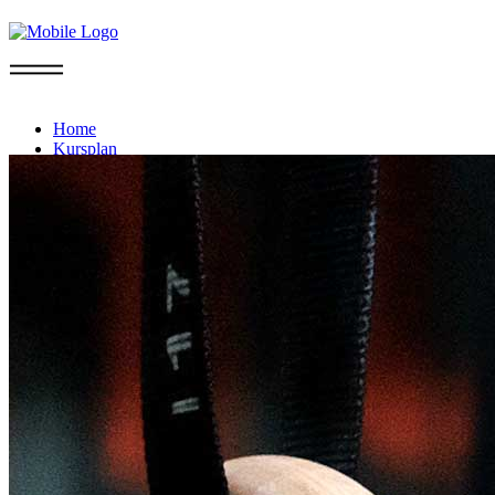
Info
Home
Kursplan
Probetraining
Mitgliedschaft
Sommer-Aktion
FAQ
Kontakt