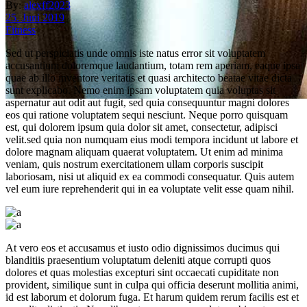
By:
alexff2023
25. Juni 2019
Fitness
Sed ut perspiciatis unde omnis iste natus error sit voluptatem
accusantium doloremque laudantium, totam rem aperiam, eaque ipsa
quae ab illo inventore veritatis et quasi architecto beatae vitae dicta
sunt explicabo. Nemo enim ipsam voluptatem quia voluptas sit
aspernatur aut odit aut fugit, sed quia consequuntur magni dolores
eos qui ratione voluptatem sequi nesciunt. Neque porro quisquam
read the new post
est, qui dolorem ipsum quia dolor sit amet, consectetur, adipisci
velit.sed quia non numquam eius modi tempora incidunt ut labore et
Fitness Factory Hattingen
dolore magnam aliquam quaerat voluptatem. Ut enim ad minima
veniam, quis nostrum exercitationem ullam corporis suscipit
laboriosam, nisi ut aliquid ex ea commodi consequatur. Quis autem
vel eum iure reprehenderit qui in ea voluptate velit esse quam nihil.
At vero eos et accusamus et iusto odio dignissimos ducimus qui
blanditiis praesentium voluptatum deleniti atque corrupti quos
dolores et quas molestias excepturi sint occaecati cupiditate non
provident, similique sunt in culpa qui officia deserunt mollitia animi,
id est laborum et dolorum fuga. Et harum quidem rerum facilis est et