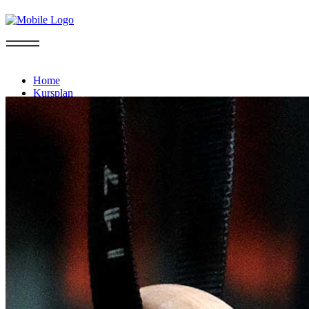
Info
Home
Kursplan
Probetraining
Mitgliedschaft
Sommer-Aktion
FAQ
Kontakt