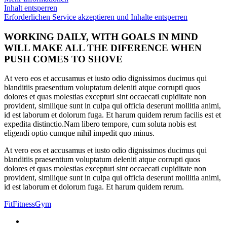
Inhalt entsperren
Erforderlichen Service akzeptieren und Inhalte entsperren
WORKING DAILY, WITH GOALS IN MIND
WILL MAKE ALL THE DIFERENCE WHEN
PUSH COMES TO SHOVE
At vero eos et accusamus et iusto odio dignissimos ducimus qui
blanditiis praesentium voluptatum deleniti atque corrupti quos
dolores et quas molestias excepturi sint occaecati cupiditate non
provident, similique sunt in culpa qui officia deserunt mollitia animi,
id est laborum et dolorum fuga. Et harum quidem rerum facilis est et
expedita distinctio.Nam libero tempore, cum soluta nobis est
eligendi optio cumque nihil impedit quo minus.
At vero eos et accusamus et iusto odio dignissimos ducimus qui
blanditiis praesentium voluptatum deleniti atque corrupti quos
dolores et quas molestias excepturi sint occaecati cupiditate non
provident, similique sunt in culpa qui officia deserunt mollitia animi,
id est laborum et dolorum fuga. Et harum quidem rerum.
Fit
Fitness
Gym