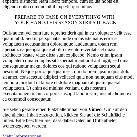
expedita distinctio.Nam libero tempore, cum soluta nobis est
eligendi optio cumque nihil impedit quo minus.
PREPARE TO TAKE ON EVERYTHING WITH
YOUR HAND.THIS SEASON STRIPS IT BACK.
Quis autem vel eum iure reprehenderit qui in ea voluptate velit esse
quam nihil. Sed ut perspiciatis unde omnis iste natus error sit
voluptatem accusantium doloremque laudantium, totam rem
aperiam, eaque ipsa quae ab illo inventore veritatis et quasi
architecto beatae vitae dicta sunt explicabo. Nemo enim ipsam
voluptatem quia voluptas sit aspernatur aut odit aut fugit, sed quia
consequuntur magni dolores eos qui ratione voluptatem sequi
nesciunt. Neque porro quisquam est, qui dolorem ipsum quia dolor
sit amet, consectetur, adipisci velit.sed quia non numquam eius modi
tempora incidunt ut labore et dolore magnam aliquam quaerat
voluptatem. Ut enim ad minima veniam, quis nostrum
exercitationem ullam corporis suscipit laboriosam, nisi ut aliquid ex
ea commodi consequatur.
Sie sehen gerade einen Platzhalterinhalt von
Vimeo
. Um auf den
eigentlichen Inhalt zuzugreifen, klicken Sie auf die Schaltfläche
unten. Bitte beachten Sie, dass dabei Daten an Drittanbieter
weitergegeben werden.
Mehr Informationen