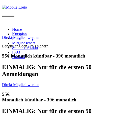
Info
Home
Kursplan
Direkt Mitglied werden
Probetraining
Mitgliedschaft
Lebenslang den Preis sichern
Sommer-Aktion
FAQ
55€
Monatlich kündbar - 39€ monatlich
Kontakt
EINMALIG: Nur für die ersten 50
Anmeldungen
Direkt Mitglied werden
55€
Monatlich kündbar - 39€ monatlich
EINMALIG: Nur für die ersten 50