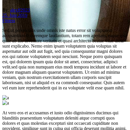
By:
alexff2023
25. Juni 2019
Fitness
Sed ut perspiciatis unde omnis iste natus error sit voluptatem
accusantium doloremque laudantium, totam rem aperiam, eaque ipsa
quae ab illo inventore veritatis et quasi architecto beatae vitae dicta
sunt explicabo. Nemo enim ipsam voluptatem quia voluptas sit
aspernatur aut odit aut fugit, sed quia consequuntur magni dolores
read the new post
eos qui ratione voluptatem sequi nesciunt. Neque porro quisquam
est, qui dolorem ipsum quia dolor sit amet, consectetur, adipisci
Fitness Factory Hattingen
velit.sed quia non numquam eius modi tempora incidunt ut labore et
dolore magnam aliquam quaerat voluptatem. Ut enim ad minima
veniam, quis nostrum exercitationem ullam corporis suscipit
laboriosam, nisi ut aliquid ex ea commodi consequatur. Quis autem
vel eum iure reprehenderit qui in ea voluptate velit esse quam nihil.
At vero eos et accusamus et iusto odio dignissimos ducimus qui
blanditiis praesentium voluptatum deleniti atque corrupti quos
dolores et quas molestias excepturi sint occaecati cupiditate non
provident, similique sunt in culpa qui officia deserunt mollitia animi,