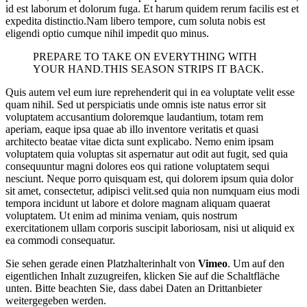
id est laborum et dolorum fuga. Et harum quidem rerum facilis est et
expedita distinctio.Nam libero tempore, cum soluta nobis est
eligendi optio cumque nihil impedit quo minus.
PREPARE TO TAKE ON EVERYTHING WITH
YOUR HAND.THIS SEASON STRIPS IT BACK.
Quis autem vel eum iure reprehenderit qui in ea voluptate velit esse
quam nihil. Sed ut perspiciatis unde omnis iste natus error sit
voluptatem accusantium doloremque laudantium, totam rem
aperiam, eaque ipsa quae ab illo inventore veritatis et quasi
architecto beatae vitae dicta sunt explicabo. Nemo enim ipsam
voluptatem quia voluptas sit aspernatur aut odit aut fugit, sed quia
consequuntur magni dolores eos qui ratione voluptatem sequi
nesciunt. Neque porro quisquam est, qui dolorem ipsum quia dolor
sit amet, consectetur, adipisci velit.sed quia non numquam eius modi
tempora incidunt ut labore et dolore magnam aliquam quaerat
voluptatem. Ut enim ad minima veniam, quis nostrum
exercitationem ullam corporis suscipit laboriosam, nisi ut aliquid ex
ea commodi consequatur.
Sie sehen gerade einen Platzhalterinhalt von
Vimeo
. Um auf den
eigentlichen Inhalt zuzugreifen, klicken Sie auf die Schaltfläche
unten. Bitte beachten Sie, dass dabei Daten an Drittanbieter
weitergegeben werden.