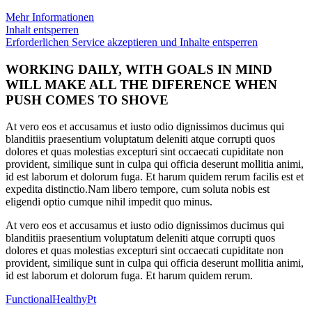
Mehr Informationen
Inhalt entsperren
Erforderlichen Service akzeptieren und Inhalte entsperren
WORKING DAILY, WITH GOALS IN MIND
WILL MAKE ALL THE DIFERENCE WHEN
PUSH COMES TO SHOVE
At vero eos et accusamus et iusto odio dignissimos ducimus qui
blanditiis praesentium voluptatum deleniti atque corrupti quos
dolores et quas molestias excepturi sint occaecati cupiditate non
provident, similique sunt in culpa qui officia deserunt mollitia animi,
id est laborum et dolorum fuga. Et harum quidem rerum facilis est et
expedita distinctio.Nam libero tempore, cum soluta nobis est
eligendi optio cumque nihil impedit quo minus.
At vero eos et accusamus et iusto odio dignissimos ducimus qui
blanditiis praesentium voluptatum deleniti atque corrupti quos
dolores et quas molestias excepturi sint occaecati cupiditate non
provident, similique sunt in culpa qui officia deserunt mollitia animi,
id est laborum et dolorum fuga. Et harum quidem rerum.
Functional
Healthy
Pt