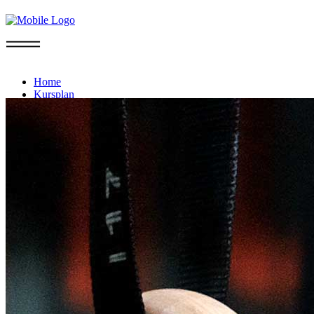
Info
Home
Kursplan
Probetraining
Mitgliedschaft
Sommer-Aktion
FAQ
Kontakt