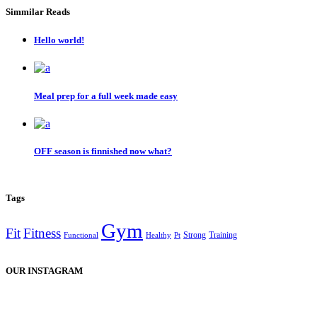
Simmilar Reads
Hello world!
Meal prep for a full week made easy
OFF season is finnished now what?
Tags
Gym
Fit
Fitness
Strong
Training
Functional
Healthy
Pt
OUR INSTAGRAM