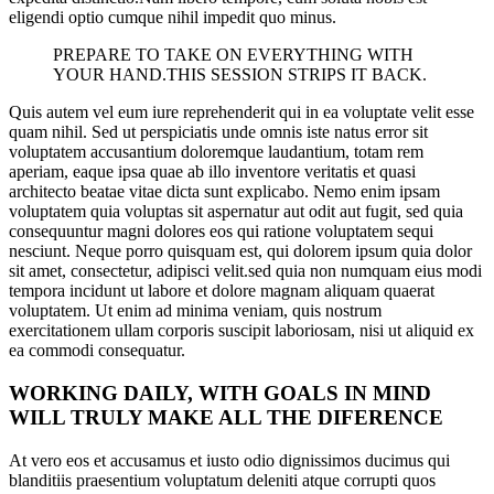
eligendi optio cumque nihil impedit quo minus.
PREPARE TO TAKE ON EVERYTHING WITH
YOUR HAND.THIS SESSION STRIPS IT BACK.
Quis autem vel eum iure reprehenderit qui in ea voluptate velit esse
quam nihil. Sed ut perspiciatis unde omnis iste natus error sit
voluptatem accusantium doloremque laudantium, totam rem
aperiam, eaque ipsa quae ab illo inventore veritatis et quasi
architecto beatae vitae dicta sunt explicabo. Nemo enim ipsam
voluptatem quia voluptas sit aspernatur aut odit aut fugit, sed quia
consequuntur magni dolores eos qui ratione voluptatem sequi
nesciunt. Neque porro quisquam est, qui dolorem ipsum quia dolor
sit amet, consectetur, adipisci velit.sed quia non numquam eius modi
tempora incidunt ut labore et dolore magnam aliquam quaerat
voluptatem. Ut enim ad minima veniam, quis nostrum
exercitationem ullam corporis suscipit laboriosam, nisi ut aliquid ex
ea commodi consequatur.
WORKING DAILY, WITH GOALS IN MIND
WILL TRULY MAKE ALL THE DIFERENCE
At vero eos et accusamus et iusto odio dignissimos ducimus qui
blanditiis praesentium voluptatum deleniti atque corrupti quos