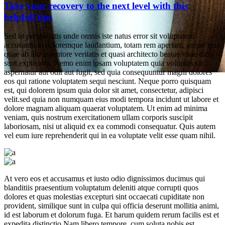
Take your recovery to the next level with this
helpfull tips
Sed ut perspiciatis unde omnis iste natus error sit voluptatem
accusantium doloremque laudantium, totam rem aperiam, eaque ipsa
quae ab illo inventore veritatis et quasi architecto beatae vitae dicta
sunt explicabo. Nemo enim ipsam voluptatem quia voluptas sit
aspernatur aut odit aut fugit, sed quia consequuntur magni dolores
eos qui ratione voluptatem sequi nesciunt. Neque porro quisquam
est, qui dolorem ipsum quia dolor sit amet, consectetur, adipisci
read the new post
velit.sed quia non numquam eius modi tempora incidunt ut labore et
dolore magnam aliquam quaerat voluptatem. Ut enim ad minima
Fitness Factory Hattingen
veniam, quis nostrum exercitationem ullam corporis suscipit
laboriosam, nisi ut aliquid ex ea commodi consequatur. Quis autem
vel eum iure reprehenderit qui in ea voluptate velit esse quam nihil.
At vero eos et accusamus et iusto odio dignissimos ducimus qui
blanditiis praesentium voluptatum deleniti atque corrupti quos
dolores et quas molestias excepturi sint occaecati cupiditate non
provident, similique sunt in culpa qui officia deserunt mollitia animi,
id est laborum et dolorum fuga. Et harum quidem rerum facilis est et
expedita distinctio.Nam libero tempore, cum soluta nobis est