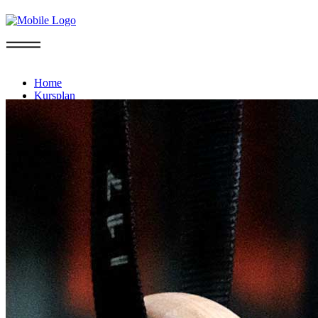
Info
Home
Kursplan
Probetraining
Mitgliedschaft
Sommer-Aktion
FAQ
Kontakt