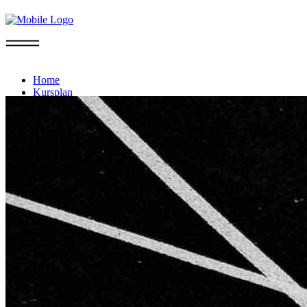
Info
Home
Kursplan
Probetraining
Mitgliedschaft
Sommer-Aktion
FAQ
Kontakt