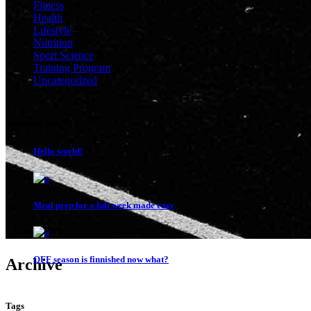
Fitness
(24)
Health
(3)
Lifestyle
(1)
Nutrition
(2)
Sport Science
(10)
Training Program
(2)
Uncategorized
(1)
Simmilar Reads
Hello world!
Meal prep for a full week made easy
OFF season is finnished now what?
Archive
Tags